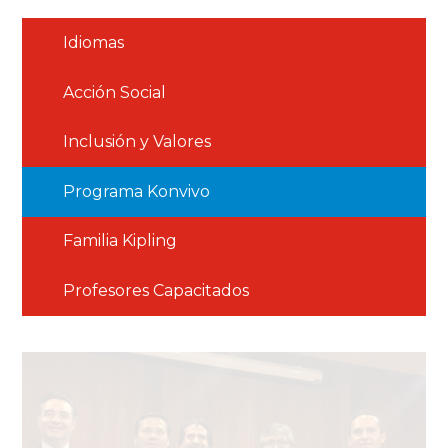
Idiomas
Acción Social
Inclusión y Valores
Programa Konvivo
Familia Kipling
Profesores Capacitados