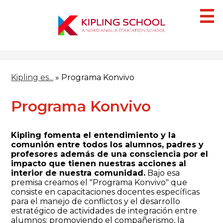
Skip
to
main
content
¿Quiénes Somos?
Kipling es...
»
Programa Konvivo
Campus
Secciones
Programa Konvivo
IB
Kipling fomenta el entendimiento y la
Blog
comunión entre todos los alumnos, padres y
profesores además de una consciencia por el
HACER UNA CITA
impacto que tienen nuestras acciones al
interior de nuestra comunidad.
Bajo esa
premisa creamos el "Programa Konvivo" que
consiste en capacitaciones docentes específicas
para el manejo de conflictos y el desarrollo
estratégico de actividades de integración entre
alumnos; promoviendo el compañerismo, la