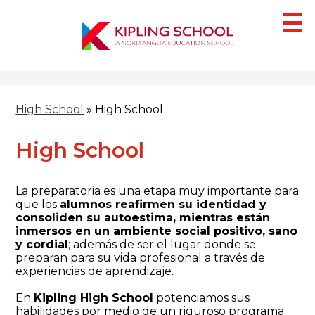
Skip
to
main
content
¿Quiénes Somos?
High School
»
High School
Campus
Secciones
High School
IB
La preparatoria es una etapa muy importante para
Blog
que los
alumnos reafirmen su identidad y
consoliden su autoestima, mientras están
HACER UNA CITA
inmersos en un ambiente social positivo, sano
y cordial
; además de ser el lugar donde se
preparan para su vida profesional a través de
experiencias de aprendizaje.
En
Kipling High School
potenciamos sus
habilidades por medio de un riguroso programa