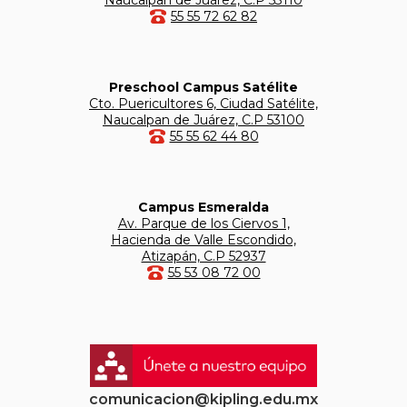
Naucalpan de Juárez, C.P 53110
55 55 72 62 82
Preschool Campus Satélite
Cto. Puericultores 6, Ciudad Satélite,
Naucalpan de Juárez, C.P 53100
55 55 62 44 80
Campus Esmeralda
Av. Parque de los Ciervos 1,
Hacienda de Valle Escondido,
Atizapán, C.P 52937
55 53 08 72 00
comunicacion@kipling.edu.mx