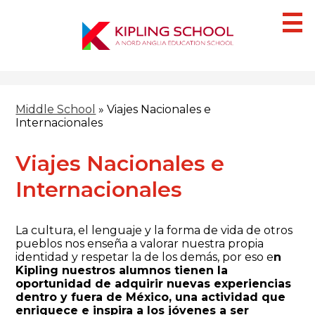
Skip
to
main
content
¿Quiénes Somos?
Middle School
»
Viajes Nacionales e
Campus
Internacionales
Secciones
Viajes Nacionales e
IB
Internacionales
Blog
HACER UNA CITA
La cultura, el lenguaje y la forma de vida de otros
pueblos nos enseña a valorar nuestra propia
identidad y respetar la de los demás, por eso e
n
Kipling nuestros alumnos tienen la
oportunidad de adquirir nuevas experiencias
dentro y fuera de México, una actividad que
enriquece e inspira a los jóvenes a ser