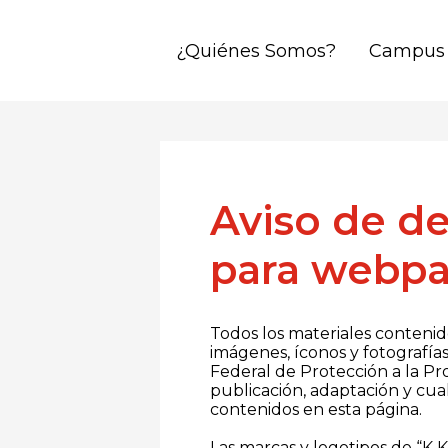
¿Quiénes Somos?
Campus
Skip
to
main
content
Aviso de de
para webp
Todos los materiales contenido
imágenes, íconos y fotografías
Federal de Protección a la Pro
publicación, adaptación y cual
contenidos en esta página.
Las marcas y logotipos de “K K