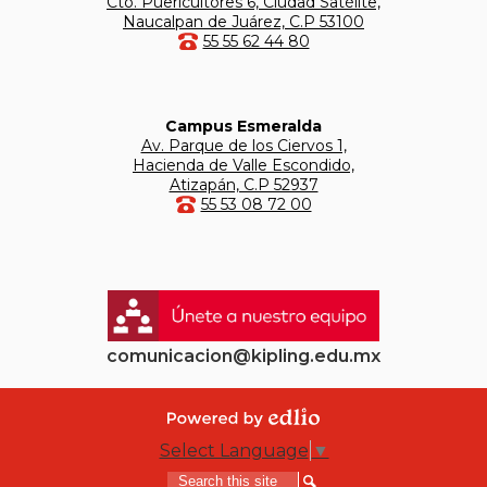
Cto. Puericultores 6, Ciudad Satélite,
Naucalpan de Juárez, C.P 53100
55 55 62 44 80
Campus Esmeralda
Av. Parque de los Ciervos 1,
Hacienda de Valle Escondido,
Atizapán, C.P 52937
55 53 08 72 00
comunicacion@kipling.edu.mx
Powered by
Select Language
▼
Edlio
Search
Search