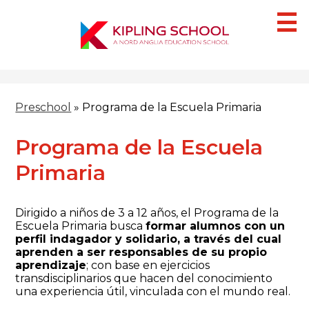
Skip
to
main
content
¿Quiénes Somos?
Preschool
»
Programa de la Escuela Primaria
Campus
Secciones
Programa de la Escuela
IB
Primaria
Blog
Dirigido a niños de 3 a 12 años, el Programa de la
HACER UNA CITA
Escuela Primaria busca
formar alumnos con un
perfil indagador y solidario, a través del cual
aprenden a ser responsables de su propio
aprendizaje
; con base en ejercicios
transdisciplinarios que hacen del conocimiento
una experiencia útil, vinculada con el mundo real.