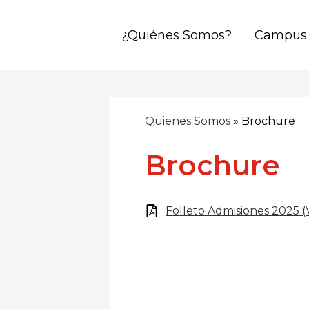
¿Quiénes Somos?
Campus
Skip
to
main
content
Quienes Somos
»
Brochure
Brochure
Folleto Admisiones 2025 (V